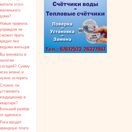
жители этого
маленького
дома?
Новые правила:
управдом не
сможет брать
кредит без
ведома жильцов
Вы виноваты в
залитии
соседей? Сумму
иска можно и
нужно оспорить
Сложно ли
установить
кондиционер в
квартире?
Большой разбор
от адвоката
Рига вводит
арендную плату