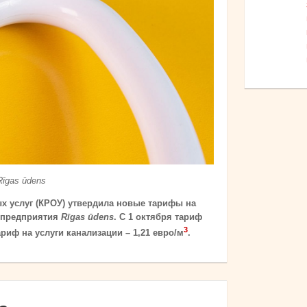
Rīgas ūdens
х услуг (КРОУ) утвердила новые тарифы на
и предприятия
Rīgas ūdens
. С 1 октября тариф
3
тариф на услуги канализации – 1,21 евро/м
.