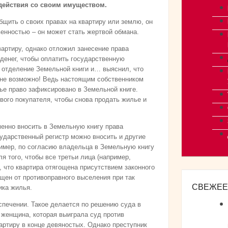
действия со своим имуществом.
бщить о своих правах на квартиру или землю, он
венностью – он может стать жертвой обмана.
вартиру, однако отложил занесение права
 денег, чтобы оплатить государственную
в отделение Земельной книги и… выяснил, что
лне возможно! Ведь настоящим собственником
ье право зафиксировано в Земельной книге.
ого покупателя, чтобы снова продать жилье и
менно вносить в Земельную книгу права
ударственный регистр можно вносить и другие
имер, по согласию владельца в Земельную книгу
я того, чтобы все третьи лица (например,
 что квартира отягощена присутствием законного
щен от противоправного выселения при так
СВЕЖЕЕ
ика жилья.
спечении. Такое делается по решению суда в
 женщина, которая выиграла суд против
ртиру в конце девяностых. Однако преступник