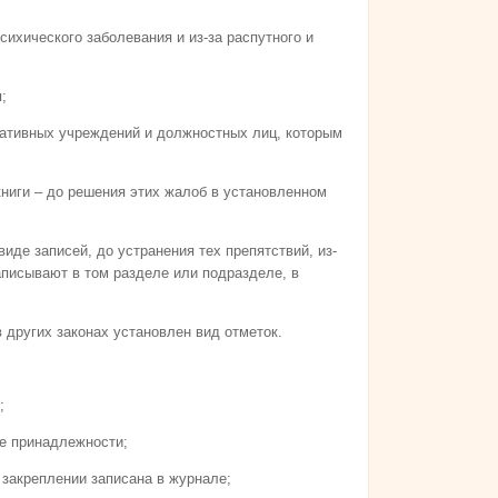
ихического заболевания и из-за распутного и
;
ративных учреждений и должностных лиц, которым
ниги – до решения этих жалоб в установленном
виде записей, до устранения тех препятствий, из-
аписывают в том разделе или подразделе, в
в других законах установлен вид отметок.
;
е принадлежности;
 закреплении записана в журнале;