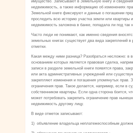
имущество. Записывают в Земельную книгу и сведения 
недвижимость, а также информацию об изменениях прав
Земельной книге фиксируют и данные о погашении пре
проследить всю историю участка земли или квартиры и
недвижимость заложена в банке, попадала ли под так 
Часто люди не понимают, как именно сведения вносятся
земельных книгах существует два вида закреплений в р
отметки.
Какая между ними разница? Разобраться несложно: в в
основанием которых является правовая сделка, наприм
записи в разделе земельной книги появятся права, за
или акта административных учреждений или существующи
закрепляют изменения и погашения упомянутых прав. З
ограничения прав. Такое делается, например, если в с
собственником квартиры. Если одна сторона боится, чт
может потребовать закрепить ограничение прав нынешн
недвижимость другому лицу.
В виде отметок записывают:
1) объявление владельца неплатежеспособным должн