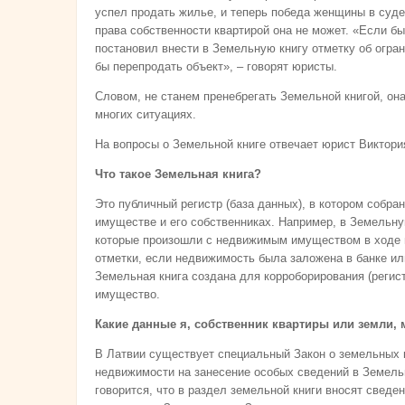
успел продать жилье, и теперь победа женщины в суде 
права собственности квартирой она не может. «Если б
постановил внести в Земельную книгу отметку об огран
бы перепродать объект», – говорят юристы.
Словом, не станем пренебрегать Земельной книгой, он
многих ситуациях.
На вопросы о Земельной книге отвечает юрист Виктор
Что такое Земельная книга?
Это публичный регистр (база данных), в котором собр
имуществе и его собственниках. Например, в Земельну
которые произошли с недвижимым имуществом в ходе по
отметки, если недвижимость была заложена в банке ил
Земельная книга создана для корроборирования (регис
имущество.
Какие данные я, собственник квартиры или земли, 
В Латвии существует специальный Закон о земельных к
недвижимости на занесение особых сведений в Земельн
говорится, что в раздел земельной книги вносят сведе