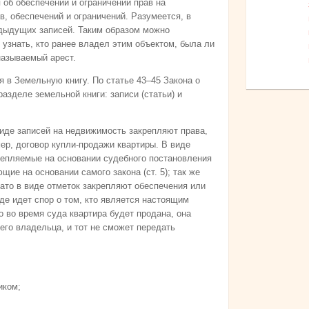
об обеспечении и ограничении прав на
, обеспечений и ограничений. Разумеется, в
дыдущих записей. Таким образом можно
 узнать, кто ранее владел этим объектом, была ли
называемый арест.
 в Земельную книгу. По статье 43–45 Закона о
азделе земельной книги: записи (статьи) и
иде записей на недвижимость закрепляют права,
ер, договор купли-продажи квартиры. В виде
крепляемые на основании судебного постановления
е на основании самого закона (ст. 5); так же
ато в виде отметок закрепляют обеспечения или
уде идет спор о том, кто является настоящим
о во время суда квартира будет продана, она
его владельца, и тот не сможет передать
иком;