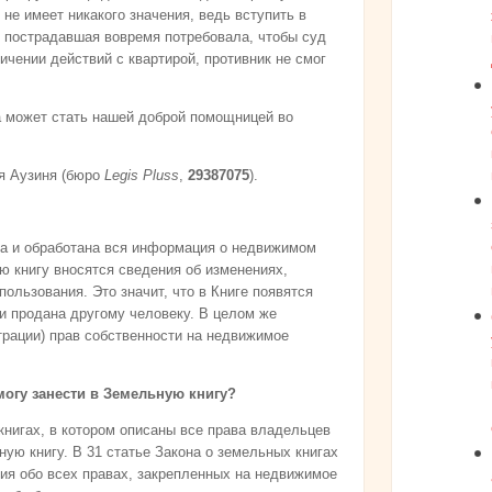
не имеет никакого значения, ведь вступить в
ы пострадавшая вовремя потребовала, чтобы суд
ичении действий с квартирой, противник не смог
а может стать нашей доброй помощницей во
ия Аузиня (бюро
Legis Pluss
,
29387075
).
ана и обработана вся информация о недвижимом
ю книгу вносятся сведения об изменениях,
льзования. Это значит, что в Книге появятся
и продана другому человеку. В целом же
трации) прав собственности на недвижимое
могу занести в Земельную книгу?
нигах, в котором описаны все права владельцев
ую книгу. В 31 статье Закона о земельных книгах
ния обо всех правах, закрепленных на недвижимое