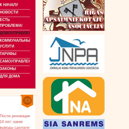
К НАЧАЛУ
НОВОСТИ
ЕСТЬ
ПРОБЛЕМА!
ДОМОУПРАВЛЕНИЕ
КОММУНАЛЬНЫЕ
УСЛУГИ
ТАРИФЫ
САМОУПРАВЛЕНИЯ
ЗАКОНЫ
ДЛЯ ДОМА
После реновации
14 лет: какие
выводы сделали