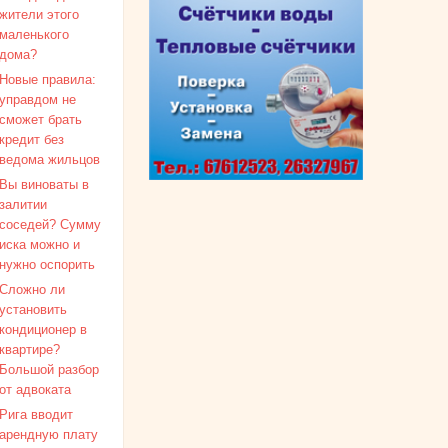
жители этого
маленького
дома?
Новые правила:
управдом не
сможет брать
кредит без
ведома жильцов
Вы виноваты в
залитии
соседей? Сумму
иска можно и
нужно оспорить
Сложно ли
установить
кондиционер в
квартире?
Большой разбор
от адвоката
Рига вводит
арендную плату