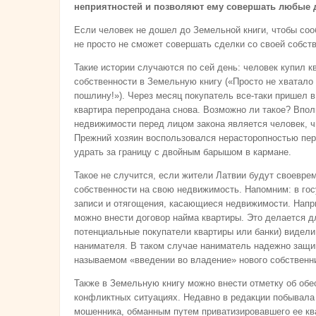
неприятностей и позволяют ему совершать любые 
Если человек не дошел до Земельной книги, чтобы соо
не просто не сможет совершать сделки со своей собст
Такие истории случаются по сей день: человек купил к
собственности в Земельную книгу («Просто не хватало
пошлину!»). Через месяц покупатель все-таки пришел 
квартира перепродана снова. Возможно ли такое? Впо
недвижимости перед лицом закона является человек, ч
Прежний хозяин воспользовался нерасторопностью перв
удрать за границу с двойным барышом в кармане.
Такое не случится, если жители Латвии будут своевре
собственности на свою недвижимость. Напомним: в гос
записи и отягощения, касающиеся недвижимости. Напр
можно внести договор найма квартиры. Это делается дл
потенциальные покупатели квартиры или банки) видели,
нанимателя. В таком случае наниматель надежно защи
называемом «введении во владение» нового собственн
Также в Земельную книгу можно внести отметку об обе
конфликтных ситуациях. Недавно в редакции побывала
мошенника, обманным путем приватизировавшего ее ква