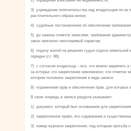
2) обращение взыскания на недвижимость;
3) учреждение попечительства над владельцем из-за пс
расточительного образа жизни;
4) судебные постановления об обеспечении требования
5) до замены отметок записями, требования админист
закон присвоил неоспоримый характер;
6) подачу жалоб на решения судьи отдела земельной к
порядке (ст. 98);
7) с согласия владельца – все, что можно закрепить в 
за которых это закрепление невозможно; эти отметки з
котором положено закрепление в виде записи;
8) ограничения прав и обеспечения прав, для которых 
В свою очередь в записи раздела указывают:
1) документ, который был основанием для закрепления
2) закрепленное право, его содержание и существенны
3) номер журнала закрепления, под которым просьба о