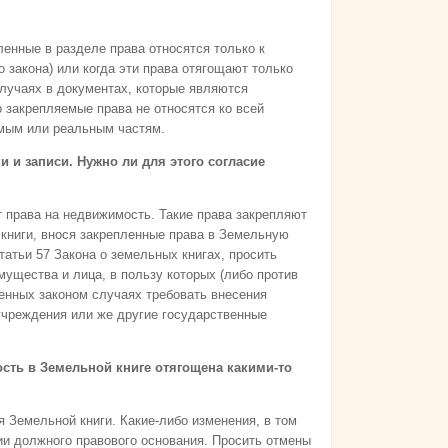
ленные в разделе права относятся только к
 закона) или когда эти права отягощают только
лучаях в документах, которые являются
 закрепляемые права не относятся ко всей
мым или реальным частям.
и и записи. Нужно ли для этого согласие
т права на недвижимость. Такие права закрепляют
книги, внося закрепленные права в Земельную
статьи 57 Закона о земельных книгах, просить
мущества и лица, в пользу которых (либо против
ленных законом случаях требовать внесения
учреждения или же другие государственные
сть в Земельной книге отягощена какими-то
 Земельной книги. Какие-либо изменения, в том
ии должного правового основания. Просить отмены