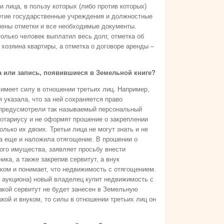
 лица, в пользу которых (либо против которых)
ругие государственные учреждения и должностные
мены отметки и все необходимые документы.
только человек выплатил весь долг, отметка об
 хозяина квартиры, а отметка о договоре аренды –
а или запись, появившиеся в Земельной книге?
 имеет силу в отношении третьих лиц. Например,
 указала, что за ней сохраняется право
ы предусмотрели так называемый персональный
 нотариусу и не оформят прошение о закреплении
олько их двоих. Третьи лица не могут знать и не
да еще и наложила отягощение. В прошении о
ого имущества, заявляет просьбу внести
ка, а также закрепив сервитут, а внук
иком и понимает, что недвижимость с отягощением.
 аукциона) новый владелец купит недвижимость с
акой сервитут не будет занесен в Земельную
шкой и внуком, то силы в отношении третьих лиц он