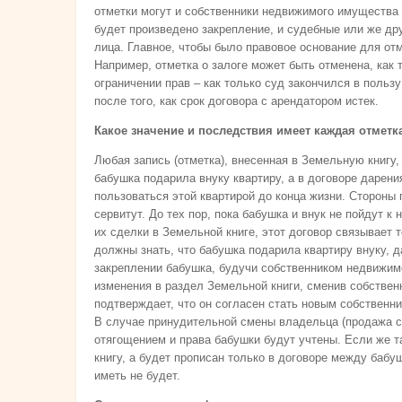
отметки могут и собственники недвижимого имущества и
будет произведено закрепление, и судебные или же д
лица. Главное, чтобы было правовое основание для от
Например, отметка о залоге может быть отменена, как 
ограничении прав – как только суд закончился в пользу
после того, как срок договора с арендатором истек.
Какое значение и последствия имеет каждая отметк
Любая запись (отметка), внесенная в Земельную книгу,
бабушка подарила внуку квартиру, а в договоре дарения
пользоваться этой квартирой до конца жизни. Сторон
сервитут. До тех пор, пока бабушка и внук не пойдут к
их сделки в Земельной книге, этот договор связывает т
должны знать, что бабушка подарила квартиру внуку, 
закреплении бабушка, будучи собственником недвижим
изменения в раздел Земельной книги, сменив собственни
подтверждает, что он согласен стать новым собственн
В случае принудительной смены владельца (продажа с
отягощением и права бабушки будут учтены. Если же т
книгу, а будет прописан только в договоре между бабу
иметь не будет.