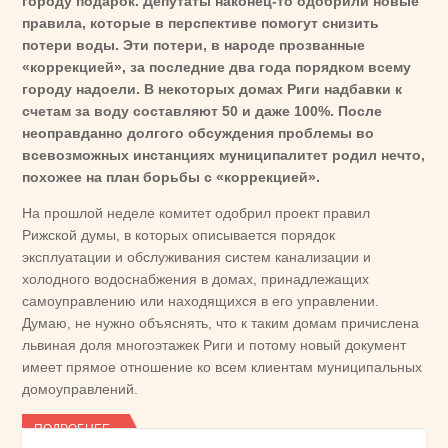
городу подарок. Депутаты наконец-то одобрили новые
правила, которые в перспективе помогут снизить
потери воды. Эти потери, в народе прозванные
«коррекцией», за последние два года порядком всему
городу надоели. В некоторых домах Риги надбавки к
счетам за воду составляют 50 и даже 100%. После
неоправданно долгого обсуждения проблемы во
всевозможных инстанциях муниципалитет родил нечто,
похожее на план борьбы с «коррекцией».
На прошлой неделе комитет одобрил проект правил
Рижской думы, в которых описывается порядок
эксплуатации и обслуживания систем канализации и
холодного водоснабжения в домах, принадлежащих
самоуправлению или находящихся в его управлении.
Думаю, не нужно объяснять, что к таким домам причислена
львиная доля многоэтажек Риги и потому новый документ
имеет прямое отношение ко всем клиентам муниципальных
домоуправлений.
ПОДРОБНЕЕ...