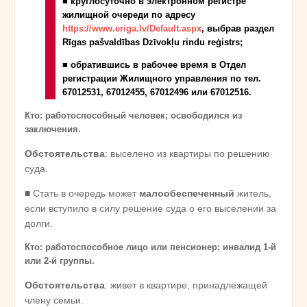
■ круглосуточно в электронном регистре
жилищной очереди по адресу
https://www.eriga.lv/Default.aspx
, выбрав раздел
Rīgas pašvaldības Dzīvokļu rindu reģistrs;
■ обратившись в рабочее время в Отдел
регистрации Жилищного управления по тел.
67012531, 67012455, 67012496 или 67012516.
Кто: работоспособный человек; освободился из
заключения.
Обстоятельства
: выселено из квартиры по решению
суда.
■ Стать в очередь может
малообеспеченный
житель,
если вступило в силу решение суда о его выселении за
долги.
Кто: работоспособное лицо или пенсионер; инвалид 1-й
или 2-й группы.
Обстоятельства
: живет в квартире, принадлежащей
члену семьи.