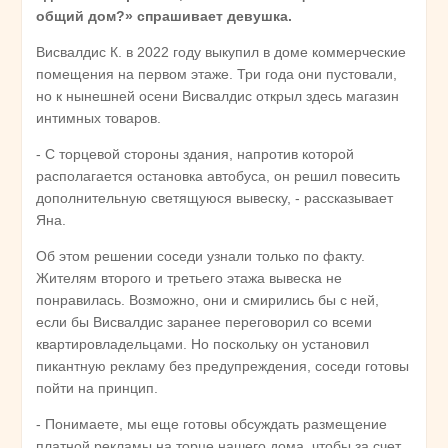
общий дом?» спрашивает девушка.
Висвалдис К. в 2022 году выкупил в доме коммерческие
помещения на первом этаже. Три года они пустовали,
но к нынешней осени Висвалдис открыл здесь магазин
интимных товаров.
- С торцевой стороны здания, напротив которой
располагается остановка автобуса, он решил повесить
дополнительную светящуюся вывеску, - рассказывает
Яна.
Об этом решении соседи узнали только по факту.
Жителям второго и третьего этажа вывеска не
понравилась. Возможно, они и смирились бы с ней,
если бы Висвалдис заранее переговорил со всеми
квартировладельцами. Но поскольку он установил
пикантную рекламу без предупреждения, соседи готовы
пойти на принцип.
- Понимаете, мы еще готовы обсуждать размещение
платной рекламы на торце нашего дома, чтобы за счет