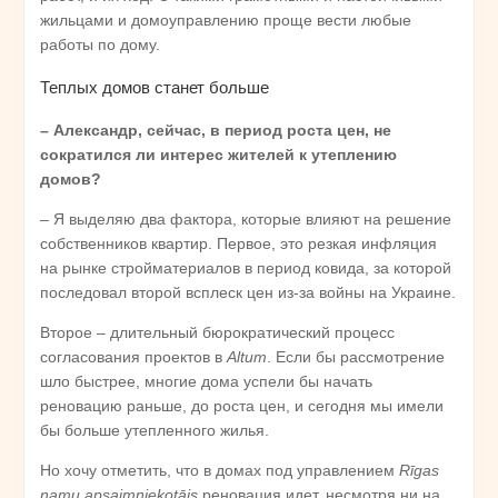
жильцами и домоуправлению проще вести любые
работы по дому.
Теплых домов станет больше
– Александр, сейчас, в период роста цен, не
сократился ли интерес жителей к утеплению
домов?
– Я выделяю два фактора, которые влияют на решение
собственников квартир. Первое, это резкая инфляция
на рынке стройматериалов в период ковида, за которой
последовал второй всплеск цен из-за вой­ны на Украине.
Второе – длительный бюрократический процесс
согласования проектов в
Altum
. Если бы рассмотрение
шло быстрее, многие дома успели бы начать
реновацию раньше, до роста цен, и сегодня мы имели
бы больше утепленного жилья.
Но хочу отметить, что в домах под управлением
Rīgas
namu apsaimniekotājs
реновация идет, несмотря ни на