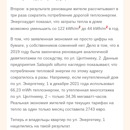
Второе: в результате реновации жители рассчитывают в
три раза сократить потребление дорогой теплоэнергии.
Энергоаудит показал, что затраты тепла в доме
2
2
возможно уменьшить со 122 kWh/m
до 44 kWh/m
в год.
В том, что заявленная экономия не просто цифры на
бумаге, у собственников сомнений нет. Дело в том, что в
2019 году была закончена реновация аналогичной
девятиэтажки по соседству, по ул. Целтниеку, 2. Данные
предприятия
Salaspils siltums
наглядно показывают, что
потребление тепловой энергии по этому адресу
сократилось в разы. Например, если неутепленный дом
по ул. Энергетику, 1 в декабре 2021 года использовал
66,23 mWh теплоэнергии, то утепленная многоэтажка
по ул. Целтниеку, 2 – только 34,36 мегаватт-часов.
Реальная экономия жителей при текущих тарифах на
тепло за один только месяц составила 2743 евро.
Теперь и владельцы квартир по ул. Энергетику, 1
нацелились на такой результат.