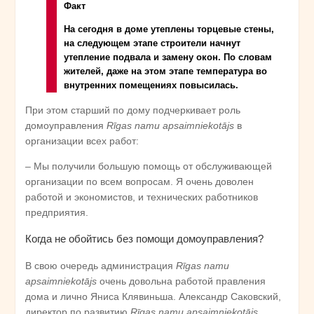
Факт
На сегодня в доме утеплены торцевые стены,
на следующем этапе строители начнут
утепление подвала и замену окон. По словам
жителей, даже на этом этапе температура во
внутренних помещениях повысилась.
При этом старший по дому подчеркивает роль
домоуправления
Rīgas namu apsaimniekotājs
в
организации всех работ:
– Мы получили большую помощь от обслуживающей
организации по всем вопросам. Я очень доволен
работой и экономистов, и технических работников
предприятия.
Когда не обойтись без помощи домоуправления?
В свою очередь администрация
Rīgas namu
apsaimniekotājs
очень довольна работой правления
дома и лично Яниса Клявиньша. Александр Саковский,
директор по развитию
Rīgas namu apsaimniekotājs
,