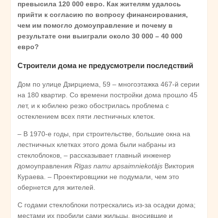
превысила 120 000 евро. Как жителям удалось
прийти к согласию по вопросу финансирования,
чем им помогло домоуправление и почему в
результате они выиграли около 30 000 – 40 000
евро?
Строители дома не предусмотрели последствий
Дом по улице Дзирциема, 59 – многоэтажка 467-й серии
на 180 квартир. Со времени постройки дома прошло 45
лет, и к юбилею резко обострилась проблема с
остеклением всех пяти лестничных клеток.
– В 1970-е годы, при строительстве, большие окна на
лестничных клетках этого дома были набраны из
стеклоблоков, – рассказывает главный инженер
домоуправления
Rīgas namu apsaimniekotājs
Виктория
Кураева. – Проектировщики не подумали, чем это
обернется для жителей.
С годами стеклоблоки потрескались из-за осадки дома;
местами их пробили сами жильцы, вносившие и