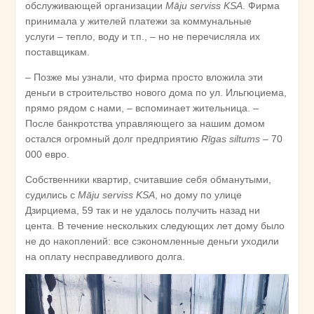
обслуживающей организации
Māju serviss KSA
. Фирма
принимала у жителей платежи за коммунальные
услуги – тепло, воду и т.п., – но не перечисляла их
поставщикам.
– Позже мы узнали, что фирма просто вложила эти
деньги в строительство нового дома по ул. Ильгюциема,
прямо рядом с нами, – вспоминает жительница. –
После банкротства управляющего за нашим домом
остался огромный долг предприятию
Rīgas siltums
– 70
000 евро.
Собственники квартир, считавшие себя обманутыми,
судились с
Māju serviss KSA
, но дому по улице
Дзирциема, 59 так и не удалось получить назад ни
цента. В течение нескольких следующих лет дому было
не до накоплений: все сэкономленные деньги уходили
на оплату несправедливого долга.