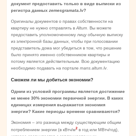
документ предоставить только в виде выписки из
регистра данных
zemesgramata.lv
?
Оригиналы документов о правах собственности на
квартиру не нужно отправлять в
Altum
. Вы можете
предоставить уполномоченному лицу обычную выписку
из электронной базы данных, чтобы при голосовании
представитель дома мог убедиться в том, что решение
было принято именно собственником квартиры и
потому является действительным. Всю документацию
необходимо подавать на портале
mans.altum.lv
.
Сможем ли мы добиться экономии?
Одним из условий программы является достижение
не менее 30% экономии первичной энергии. В каких
единицах измерения выражается экономия
энергии? Какие периоды времени сравниваются?
Экономия – это разница между существующим общим
2
потреблением энергии (в кВтч/м
в год или МВтч/год),