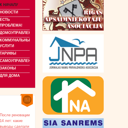
К НАЧАЛУ
НОВОСТИ
ЕСТЬ
ПРОБЛЕМА!
ДОМОУПРАВЛЕНИЕ
КОММУНАЛЬНЫЕ
УСЛУГИ
ТАРИФЫ
САМОУПРАВЛЕНИЯ
ЗАКОНЫ
ДЛЯ ДОМА
После реновации
14 лет: какие
выводы сделали