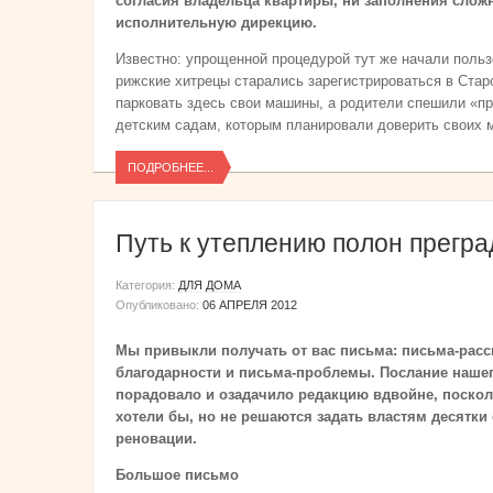
согласия владельца квартиры, ни заполнения сложн
исполнительную дирекцию.
Известно: упрощенной процедурой тут же начали польз
рижские хитрецы старались зарегистрироваться в Стар
парковать здесь свои машины, а родители спешили «п
детским садам, которым планировали доверить своих 
ПОДРОБНЕЕ...
Путь к утеплению полон прегра
Категория:
ДЛЯ ДОМА
Опубликовано:
06 АПРЕЛЯ 2012
Мы привыкли получать от вас письма: письма-расск
благодарности и письма-проблемы. Послание нашего
порадовало и озадачило редакцию вдвойне, поскол
хотели бы, но не решаются задать властям десятк
реновации.
Большое письмо