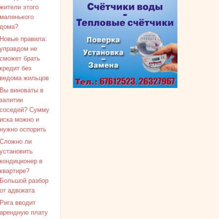
жители этого
маленького
дома?
Новые правила:
управдом не
сможет брать
кредит без
ведома жильцов
Вы виноваты в
залитии
соседей? Сумму
иска можно и
нужно оспорить
Сложно ли
установить
кондиционер в
квартире?
Большой разбор
от адвоката
Рига вводит
арендную плату