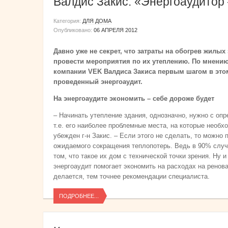
Валдис Закис: «Энергоаудитор 
Категория:
ДЛЯ ДОМА
Опубликовано:
06 АПРЕЛЯ 2012
Давно уже не секрет, что затраты на обогрев жилых
провести мероприятия по их утеплению. По мнени
компании VEK Валдиса Закиса первым шагом в этом
проведенный энергоаудит.
На энергоаудите экономить – себе дороже будет
– Начинать утепление здания, однозначно, нужно с опр
т.е. его наиболее проблемные места, на которые необх
убежден г-н Закис. – Если этого не сделать, то можно 
ожидаемого сокращения теплопотерь. Ведь в 90% слу
том, что такое их дом с технической точки зрения. Ну 
энергоаудит помогает экономить на расходах на рено
делается, тем точнее рекомендации специалиста.
ПОДРОБНЕЕ...