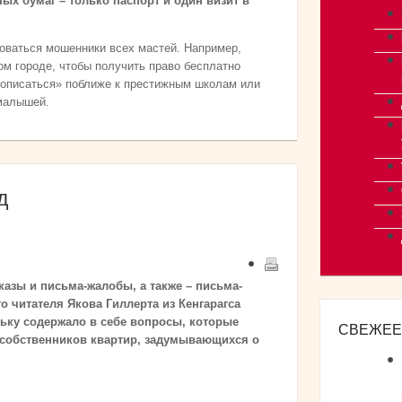
ых бумаг – только паспорт и один визит в
оваться мошенники всех мастей. Например,
ом городе, чтобы получить право бесплатно
рописаться» поближе к престижным школам или
малышей.
д
азы и письма-жалобы, а также – письма-
 читателя Якова Гиллерта из Кенгарагса
ьку содержало в себе вопросы, которые
СВЕЖЕЕ
и собственников квартир, задумывающихся о