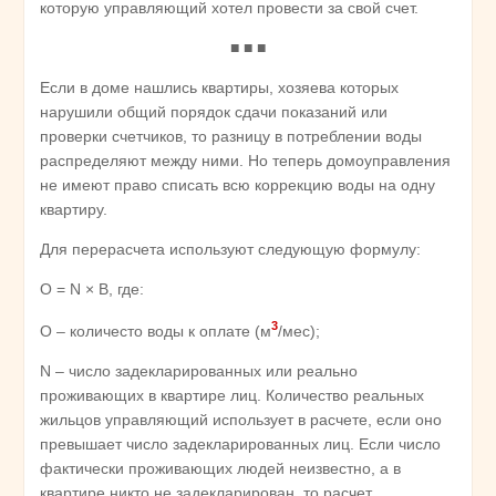
которую управляющий хотел провести за свой счет.
■ ■ ■
Если в доме нашлись квартиры, хозяева которых
нарушили общий порядок сдачи показаний или
проверки счетчиков, то разницу в потреблении воды
распределяют между ними. Но теперь домоуправления
не имеют право списать всю коррекцию воды на одну
квартиру.
Для перерасчета используют следующую формулу:
О = N × В, где:
3
О – количесто воды к оплате (м
/мес);
N – число задекларированных или реально
проживающих в квартире лиц. Количество реальных
жильцов управляющий использует в расчете, если оно
превышает число задекларированных лиц. Если число
фактически проживающих людей неизвестно, а в
квартире никто не задекларирован, то расчет