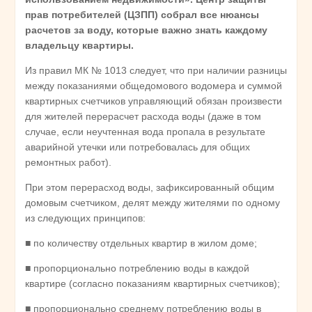
прав
потребителей
(
ЦЗПП
)
собрал
все
нюансы
расчетов
за
воду
,
которые
важно
знать
каждому
владельцу
квартиры
.
Из правил МК № 1013 следует, что при наличии разницы
между показаниями общедомового водомера и суммой
квартирных счетчиков управляющий обязан произвести
для жителей перерасчет расхода воды (даже в том
случае, если неучтенная вода пропала в результате
аварийной утечки или потребовалась для общих
ремонтных работ).
При этом перерасход воды, зафиксированный общим
домовым счетчиком, делят между жителями по одному
из следующих принципов:
■ по количеству отдельных квартир в жилом доме;
■ пропорционально потреблению воды в каждой
квартире (согласно показаниям квартирных счетчиков);
■ пропорционально среднему потреблению воды в