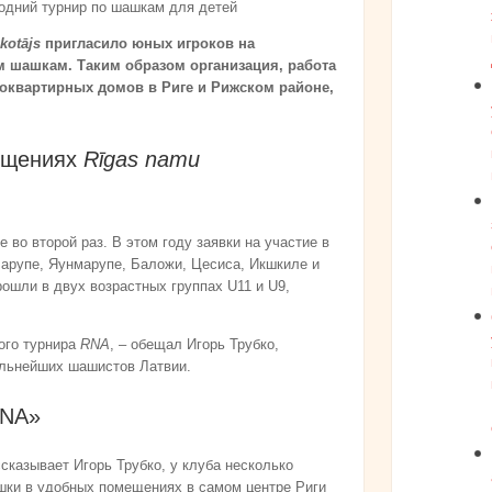
одний турнир по шашкам для детей
kotājs
пригласило юных игроков на
 шашкам. Таким образом организация, работа
оквартирных домов в Риге и Рижском районе,
ещениях
Rīgas namu
во второй раз. В этом году заявки на участие в
Марупе, Яунмарупе, Баложи, Цесиса, Икшкиле и
ошли в двух возрастных группах U11 и U9,
ого турнира
RNA
, – обещал Игорь Трубко,
ильнейших шашистов Латвии.
RNA»
сказывает Игорь Трубко, у клуба несколько
ашки в удобных помещениях в самом центре Риги