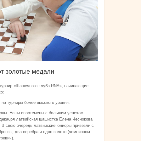
т золотые медали
й турнир «Шашечного клуба RNA», начинающие
о:
 на турниры более высокого уровня.
лярны. Наши спортсмены с большим успехом
декабря латвийская шашистка Елена Чеснокова
. В свою очередь латвийские юниоры привезли с
бронзы, два серебра и одно золото (чемпионом
ревич).