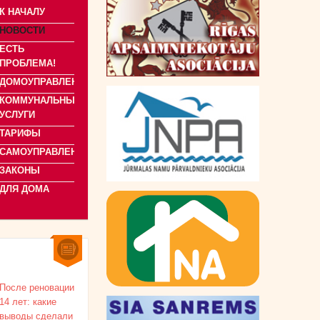
К НАЧАЛУ
НОВОСТИ
ЕСТЬ
ПРОБЛЕМА!
ДОМОУПРАВЛЕНИЕ
КОММУНАЛЬНЫЕ
УСЛУГИ
ТАРИФЫ
САМОУПРАВЛЕНИЯ
ЗАКОНЫ
ДЛЯ ДОМА
После реновации
14 лет: какие
выводы сделали