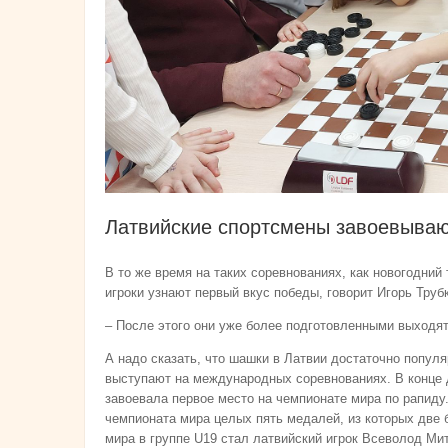
Латвийские спортсмены завоевываю
В то же время на таких соревнованиях, как новогодни
игроки узнают первый вкус победы, говорит Игорь Трубк
– После этого они уже более подготовленными выходят
А надо сказать, что шашки в Латвии достаточно попу
выступают на международных соревнованиях. В конце 
завоевала первое место на чемпионате мира по рапиду
чемпионата мира целых пять медалей, из которых две 
мира в группе U19 стал латвийский игрок Всеволод Мит