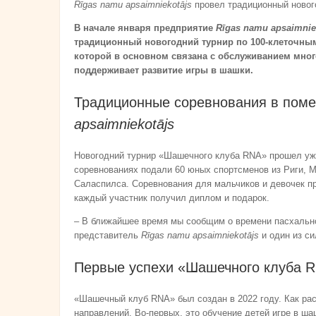
Rīgas namu apsaimniekotājs
провел традиционный новог
В начале января предприятие
Rīgas namu apsaimnie
традиционный новогодний турнир по 100-клеточным
которой в основном связана с обслуживанием мног
поддерживает развитие игры в шашки.
Традиционные соревнования в пом
apsaimniekotājs
Новогодний турнир «Шашечного клуба RNA» прошел уже 
соревнованиях подали 60 юных спортсменов из Риги, 
Саласпилса. Соревнования для мальчиков и девочек пр
каждый участник получил диплом и подарок.
– В ближайшее время мы сообщим о времени пасхальн
представитель
Rīgas namu apsaimniekotājs
и один из с
Первые успехи «Шашечного клуба 
«Шашечный клуб RNA» был создан в 2022 году. Как рас
направлений. Во-первых, это обучение детей игре в ш